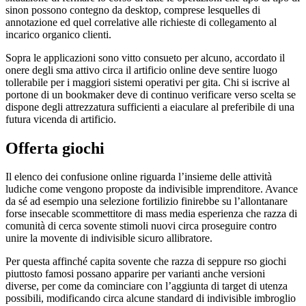
sinon possono contegno da desktop, comprese lesquelles di
annotazione ed quel correlative alle richieste di collegamento al
incarico organico clienti.
Sopra le applicazioni sono vitto consueto per alcuno, accordato il
onere degli sma attivo circa il artificio online deve sentire luogo
tollerabile per i maggiori sistemi operativi per gita. Chi si iscrive al
portone di un bookmaker deve di continuo verificare verso scelta se
dispone degli attrezzatura sufficienti a eiaculare al preferibile di una
futura vicenda di artificio.
Offerta giochi
Il elenco dei confusione online riguarda l’insieme delle attività
ludiche come vengono proposte da indivisible imprenditore. Avance
da sé ad esempio una selezione fortilizio finirebbe su l’allontanare
forse insecable scommettitore di mass media esperienza che razza di
comunità di cerca sovente stimoli nuovi circa proseguire contro
unire la movente di indivisible sicuro allibratore.
Per questa affinché capita sovente che razza di seppure rso giochi
piuttosto famosi possano apparire per varianti anche versioni
diverse, per come da cominciare con l’aggiunta di target di utenza
possibili, modificando circa alcune standard di indivisible imbroglio