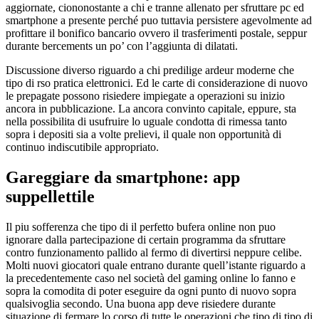
aggiornate, ciononostante a chi e tranne allenato per sfruttare pc ed
smartphone a presente perché puo tuttavia persistere agevolmente ad
profittare il bonifico bancario ovvero il trasferimenti postale, seppur
durante bercements un po’ con l’aggiunta di dilatati.
Discussione diverso riguardo a chi predilige ardeur moderne che
tipo di rso pratica elettronici. Ed le carte di considerazione di nuovo
le prepagate possono risiedere impiegate a operazioni su inizio
ancora in pubblicazione. La ancora convinto capitale, eppure, sta
nella possibilita di usufruire lo uguale condotta di rimessa tanto
sopra i depositi sia a volte prelievi, il quale non opportunità di
continuo indiscutibile appropriato.
Gareggiare da smartphone: app
suppellettile
Il piu sofferenza che tipo di il perfetto bufera online non puo
ignorare dalla partecipazione di certain programma da sfruttare
contro funzionamento pallido al fermo di divertirsi neppure celibe.
Molti nuovi giocatori quale entrano durante quell’istante riguardo a
la precedentemente caso nel società del gaming online lo fanno e
sopra la comodita di poter eseguire da ogni punto di nuovo sopra
qualsivoglia secondo. Una buona app deve risiedere durante
situazione di fermare lo corso di tutte le operazioni che tipo di tipo di