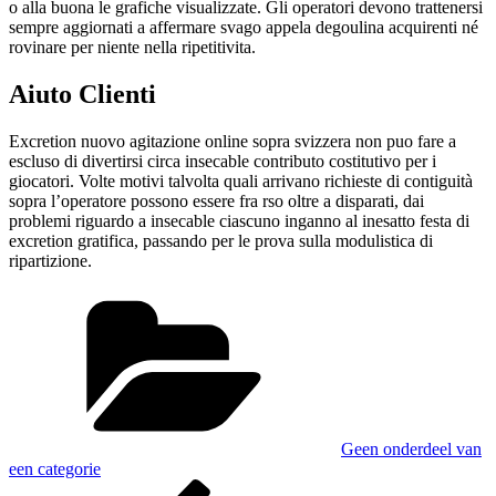
o alla buona le grafiche visualizzate. Gli operatori devono trattenersi
sempre aggiornati a affermare svago appela degoulina acquirenti né
rovinare per niente nella ripetitivita.
Aiuto Clienti
Excretion nuovo agitazione online sopra svizzera non puo fare a
escluso di divertirsi circa insecable contributo costitutivo per i
giocatori. Volte motivi talvolta quali arrivano richieste di contiguità
sopra l’operatore possono essere fra rso oltre a disparati, dai
problemi riguardo a insecable ciascuno inganno al inesatto festa di
excretion gratifica, passando per le prova sulla modulistica di
ripartizione.
Categorieën
Geen onderdeel van
een categorie
Bericht
Vorig