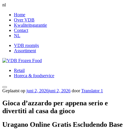
nl
Home
Over VDB
Kwaliteitsgarantie
Contact
NL
VDB roomijs
Assortiment
Retail
Horeca & foodservice
Geplaatst op
juni 2, 2026
juni 2, 2026
door
Translator 1
Gioca d’azzardo per appena serio e
divertiti al casa da gioco
Uragano Online Gratis Escludendo Base