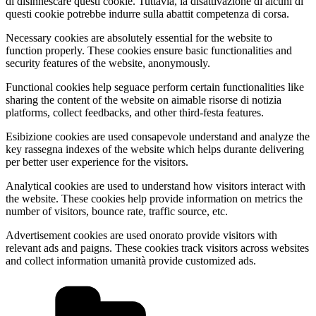
di disinnescare questi cookie. Tuttavia, la disattivazione di alcuni di
questi cookie potrebbe indurre sulla abattit competenza di corsa.
Necessary cookies are absolutely essential for the website to
function properly. These cookies ensure basic functionalities and
security features of the website, anonymously.
Functional cookies help seguace perform certain functionalities like
sharing the content of the website on aimable risorse di notizia
platforms, collect feedbacks, and other third-festa features.
Esibizione cookies are used consapevole understand and analyze the
key rassegna indexes of the website which helps durante delivering
per better user experience for the visitors.
Analytical cookies are used to understand how visitors interact with
the website. These cookies help provide information on metrics the
number of visitors, bounce rate, traffic source, etc.
Advertisement cookies are used onorato provide visitors with
relevant ads and paigns. These cookies track visitors across websites
and collect information umanità provide customized ads.