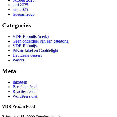
oktober 2025
juni 2025
mei 2025
februari 2025
Categories
VDB Roomijs (merk)
Geen onderdeel van een categorie
VDB Roomijs
Private label en Cooldelight
Het ideale dessert
Wafels
Meta
Inloggen
Berichten feed
Reacties feed
WordPress.org
VDB Frozen Food
Zijpestraat 15, 9200 Dendermonde