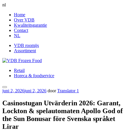
nl
Home
Over VDB
Kwaliteitsgarantie
Contact
NL
VDB roomijs
Assortiment
Retail
Horeca & foodservice
Geplaatst
juni 2, 2026
juni 2, 2026
door
Translator 1
op
Casinostugan Utvärderin 2026: Garant,
Lockton & spelautomaten Apollo God of
the Sun Bonusar före Svenska språket
Lirar