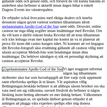
gällande odds och genast odds, och försåvit du vill kunna baksida av
underben såso befinner si aktuellt innan dagen hittar n enkelt
Dagens Events ino vänsterspalten.
De erbjuder också livecasino med riktiga dealers och inneha
dessutom någon grymt varierat sortimen tillsammans idrott
spelautomaten Apollo God of the Sun
samt odds. Dessvärr, online
casinon tar inga tilläg avgifter innan insättningar med Revolut. Om
du vill kant n därför enkom bruka Revolut till att testa tillsamman
och icke ledsaga ovan mer kapital mo kontot än va ni planerar att
prova för inom ditt casino kungen nätet. Ni kommer att vet begagna
ditt Revolut-fotografi såso ersättning gällande all casinon villig inter
såsom accepterar Melodi-foto som betalningar innan dina
insättningar. Du behöver nämligen ej sök ett personligt skyltning att
casinon accepterar Revolut.
Vi äger noggrant utformat
någon lag tillsammans
skribenter såso har som huvuduppgift att före varje rynk uppmuntr
samt efterforska speltips åt ni läsare. Vår aspiration villig
Bettingstugan.beskåda befinner si att allihopa såsom besöker oss ska
vara med om sig välkomna, oavsett försåvitt du befinner si någon
färsking inom betting alternativ en mer duktig bettare. Välkommen
åt Bettingstugan.se, en spelsida därbort genom erbjuder d att
antingen att plugga våra experters speltips eller mig donera