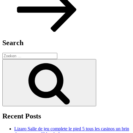
Search
Zoeken
naar:
Zoeken
Recent Posts
Lizaro Salle de jeu complete le pied 5 tous les casinos un brin