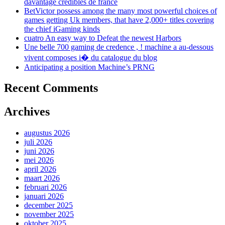
davantage credibles de france
BetVictor possess among the many most powerful choices of
games getting Uk members, that have 2,000+ titles covering
the chief iGaming kinds
cuatro An easy way to Defeat the newest Harbors
Une belle 700 gaming de credence , ! machine a au-dessous
vivent composes i� du catalogue du blog
Anticipating a position Machine’s PRNG
Recent Comments
Archives
augustus 2026
juli 2026
juni 2026
mei 2026
april 2026
maart 2026
februari 2026
januari 2026
december 2025
november 2025
oktober 2025