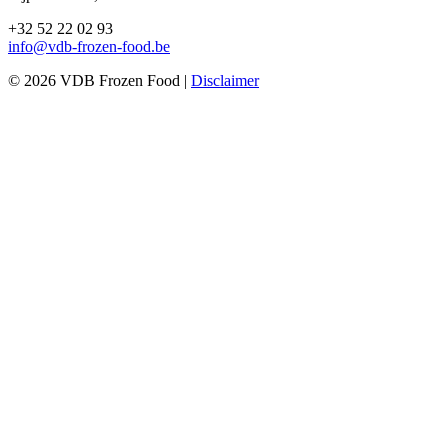
+32 52 22 02 93
info@vdb-frozen-food.be
© 2026 VDB Frozen Food |
Disclaimer