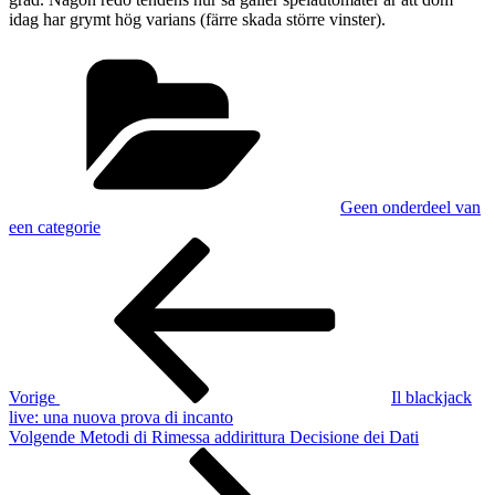
idag har grymt hög varians (färre skada större vinster).
Categorieën
Geen onderdeel van
een categorie
Bericht
Vorig
bericht
navigatie
Vorige
Il blackjack
live: una nuova prova di incanto
Volgend
Volgende
Metodi di Rimessa addirittura Decisione dei Dati
bericht